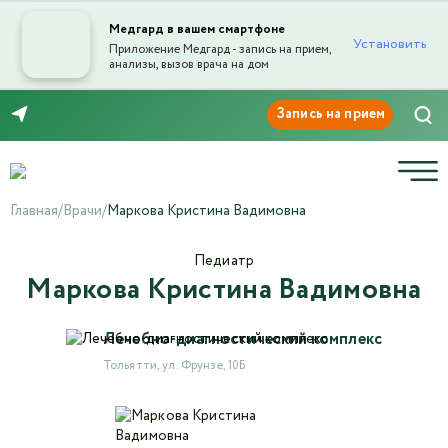
Медгард в вашем смартфоне
Установить
Приложение Медгард - запись на прием,
анализы, вызов врача на дом
Отправка отзыва
8 (8482) 999-333
Главная
/
Врачи
/
Маркова Кристина Вадимовна
Педиатр
Маркова Кристина Вадимовна
Текст отзыва*
Лечебно-диагностический комплекс
Ваша оценка
Тольятти, ул. Фрунзе, 10Б