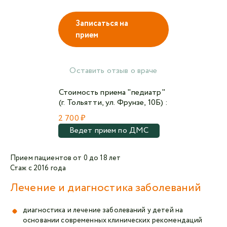
Записаться на
прием
Авторизоваться в личном кабинете
Войти с VK ID
Оставить отзыв о враче
или войти через VK ID с использованием данных
из сервиса
Стоимость приема "педиатр"
(г. Тольятти, ул. Фрунзе, 10Б) :
2 700 ₽
Ведет прием по ДМС
Я не
робот
Прием пациентов от 0 до 18 лет
Стаж с 2016 года
Отправляя данную форму,
я даю согласие на
Лечение и диагностика заболеваний
обработку персональных данных СМК «Медгард»
диагностика и лечение заболеваний у детей на
основании современных клинических рекомендаций